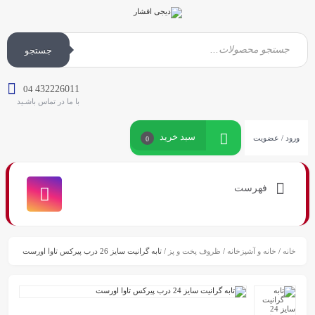
جستجو
04
432226011
با ما در تماس باشـید
سبد خرید
ورود / عضویت
0
فهرست
خانه
/
خانه و آشپزخانه
/
ظروف پخت و پز
/ تابه گرانیت سایز 26 درب پیرکس تاوا اورست