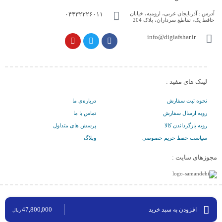
آدرس :
آذربایجان غربی، ارومیه، خیابان
۰۴۴۳۲۲۲۶۰۱۱
حافظ یک، تقاطع سرداران، پلاک 204
info@digiafshar.ir
لینک های مفید :
نحوه ثبت سفارش
درباره‌ی ما
رویه ارسال سفارش
تماس با ما
رویه بازگرداندن کالا
پرسش های متداول
سیاست حفظ حریم خصوصی
وبلاگ
مجوزهای سایت :
کلیه حقوق مادی و معنوی برای دیجی افشار محفوظ می‌باشد.
47,800,000
افزودن به سبد خرید
ریال