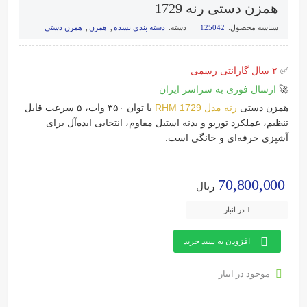
همزن دستی رنه 1729
شناسه محصول:
125042
دسته:
دسته بندی نشده
,
همزن
,
همزن دستی
✅
۲ سال گارانتی رسمی
🚀
ارسال فوری به سراسر ایران
همزن دستی
رنه مدل RHM 1729
با توان ۳۵۰ وات، ۵ سرعت قابل
تنظیم، عملکرد توربو و بدنه استیل مقاوم، انتخابی ایده‌آل برای
آشپزی حرفه‌ای و خانگی است.
70,800,000
ریال
1 در انبار
افزودن به سبد خرید
موجود در انبار