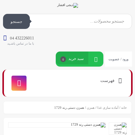
جستجو
04
432226011
با ما در تماس باشـید
سبد خرید
ورود / عضویت
0
فهرست
خانه
/
آماده سازی غذا
/
همزن
/ همزن دستی رنه 1729