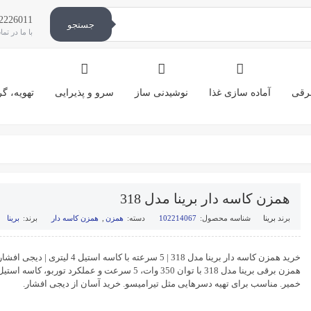
2226011
جستجو
با ما در تم
برقی
آماده سازی غذا
نوشیدنی ساز
سرو و پذیرایی
تهویه، 
همزن کاسه دار برینا مدل 318
برند
برینا
شناسه محصول:
102214067
دسته:
همزن
,
همزن کاسه دار
برند:
برینا
خرید همزن کاسه دار برینا مدل 318 | 5 سرعته با کاسه استیل 4 لیتری | دیجی افشار
خمیر. مناسب برای تهیه دسرهایی مثل تیرامیسو. خرید آسان از دیجی افشار.