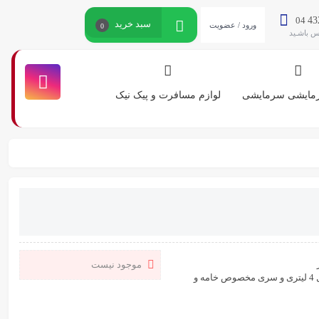
04
43
سبد خرید
ورود / عضویت
0
اس باشـید
گرمایشی سرمایشی
لوازم مسافرت و پیک نیک
موجود نیست
همزن برقی برینا مدل 318 با توان 350 وات، 5 سرعت و عملکرد توربو، کاسه استیل 4 لیتری و سری مخصوص خامه و