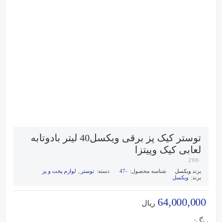
توستر کیک پز برقی ویکسل40 لیتر بادوتابه
لعابی کیک وپیتزا
-298
برند
ویکسل
شناسه محصول:
-47
دسته:
توستر
,
لوازم پخت و پز
برند:
ویکسل
64,000,000
ریال
رنگ: