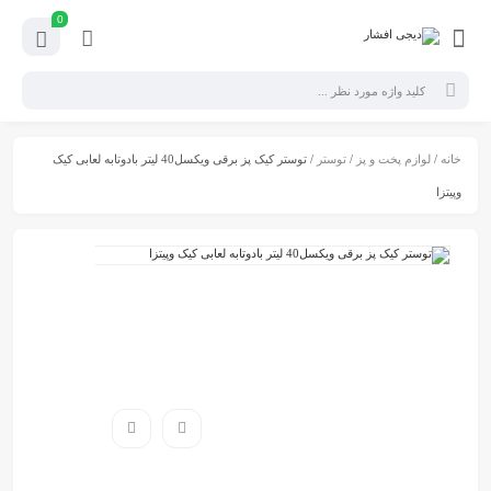
0
خانه
/
لوازم پخت و پز
/
توستر
/ توستر کیک پز برقی ویکسل40 لیتر بادوتابه لعابی کیک
وپیتزا