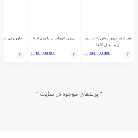
سرخ کن بدون روغن 6+3/5 لیتر
پلو پز اتومات برینا مدل 614
جاروبرقی عصا
زنیت مدل 1420
23
0
80,800,000
304,800,000
ریال
ریال
افزودن
انتخاب
انتخاب
به
گزینه
گزینه
سبد
" برندهای موجود در سایت "